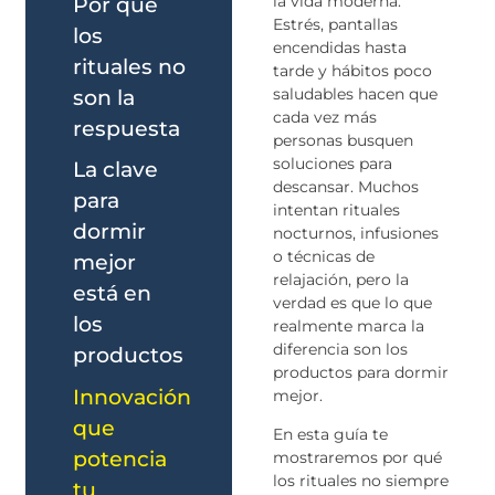
la vida moderna.
Por qué
Estrés, pantallas
los
encendidas hasta
rituales no
tarde y hábitos poco
saludables hacen que
son la
cada vez más
respuesta
personas busquen
soluciones para
La clave
descansar. Muchos
para
intentan rituales
dormir
nocturnos, infusiones
o técnicas de
mejor
relajación, pero la
está en
verdad es que lo que
los
realmente marca la
diferencia son los
productos
productos para dormir
Innovación
mejor.
que
En esta guía te
potencia
mostraremos por qué
los rituales no siempre
tu