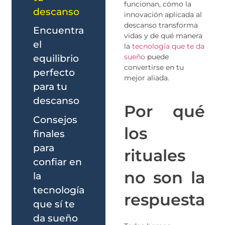
funcionan, cómo la
descanso
innovación aplicada al
descanso transforma
Encuentra
vidas y de qué manera
el
la
tecnología que te da
sueño
puede
equilibrio
convertirse en tu
perfecto
mejor aliada.
para tu
descanso
Por qué
Consejos
los
finales
para
rituales
confiar en
no son la
la
tecnología
respuesta
que sí te
da sueño