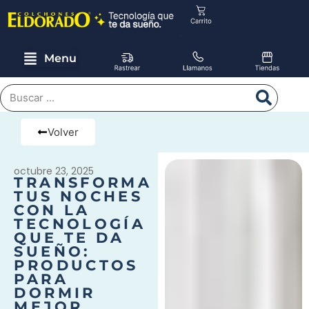
Menu
Volver
octubre 23, 2025
TRANSFORMA
TUS NOCHES
CON LA
TECNOLOGÍA
QUE TE DA
SUEÑO:
PRODUCTOS
PARA
DORMIR
MEJOR