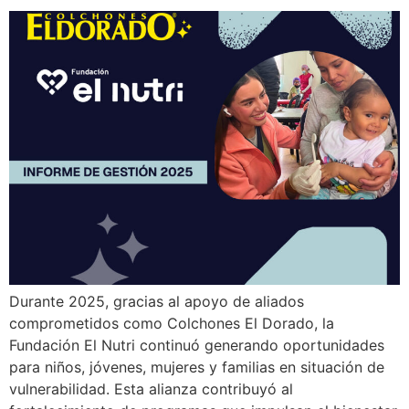
CAMAS
CAMAS AJUSTABLE
MENÚ DE ALMOHADAS
SILLAS Y SOFAS
ACCESORIOS
OFERTAS
ELIGE TU COLCHÓN IDEAL
RASTREA TU PEDIDO
NUESTRAS TIENDAS
Mi perfil
Durante 2025, gracias al apoyo de aliados
comprometidos como Colchones El Dorado, la
Escríbenos
Llámanos
Fundación El Nutri continuó generando oportunidades
para niños, jóvenes, mujeres y familias en situación de
vulnerabilidad. Esta alianza contribuyó al