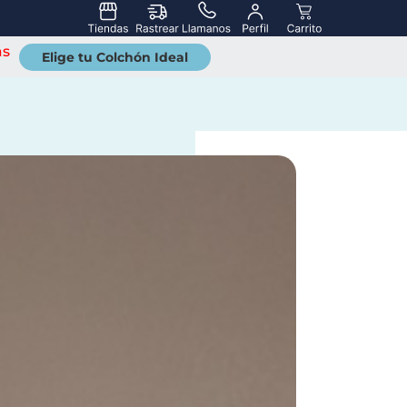
as
Elige tu Colchón Ideal