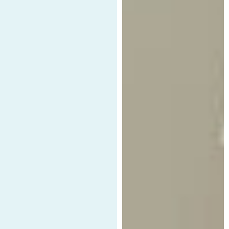
CAMAS AJUSTABLE
MENÚ DE ALMOHADAS
SILLAS Y SOFAS
ACCESORIOS
OFERTAS
ELIGE TU COLCHÓN IDEAL
RASTREA TU PEDIDO
NUESTRAS TIENDAS
Mi perfil
Escríbenos
Llámanos