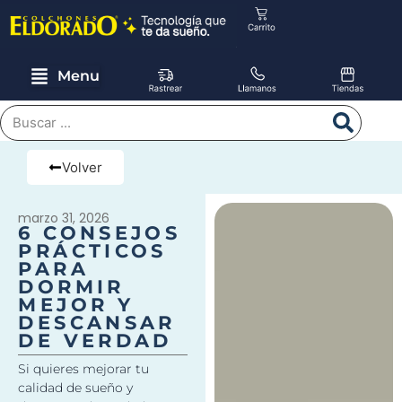
Menu
Volver
marzo 31, 2026
6 CONSEJOS
PRÁCTICOS
PARA
DORMIR
MEJOR Y
DESCANSAR
DE VERDAD
Si quieres mejorar tu
calidad de sueño y