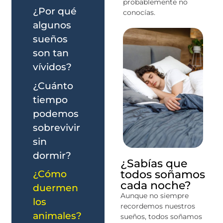
probablemente no
¿Por qué
conocías.
algunos
sueños
son tan
vívidos?
¿Cuánto
tiempo
podemos
sobrevivir
sin
dormir?
¿Sabías que
todos soñamos
¿Cómo
cada noche?
duermen
Aunque no siempre
los
recordemos nuestros
animales?
sueños, todos soñamos