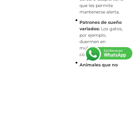
que les permite
mantenerse alerta.
Patrones de sueño
variados:
Los gatos,
por ejemplo,
duermen en
múltiples siestas
cortas durante el día.
Animales que no
duermen:
Algunos
insectos, como
ciertas especies de
hormigas, tienen
patrones de
descanso muy
diferentes al de los
mamíferos.