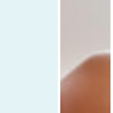
COLCHONES
CAMAS
CAMAS AJUSTABLE
MENÚ DE ALMOHADAS
SILLAS Y SOFAS
ACCESORIOS
OFERTAS
ELIGE TU COLCHÓN IDEAL
RASTREA TU PEDIDO
NUESTRAS TIENDAS
Mi perfil
Escríbenos
Llámanos